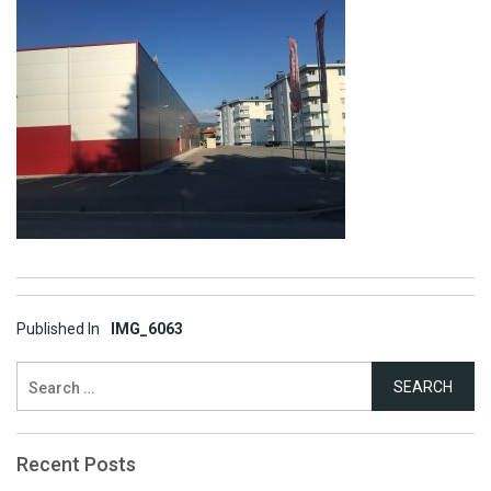
Post
Published In
IMG_6063
navigation
Search
for:
Recent Posts