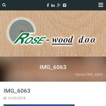
IMG_6063
Home
/
IMG_6063
IMG_6063
10/09/2018