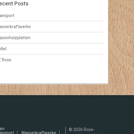
ecent Posts
ansport
asserkraftwerke
ssivholzplatten
llet
Z Rose
gen
© 2026
Rose-
ansport
Wasserkraftwerke