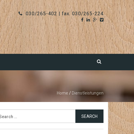
030/265-402 | fax. 030/265-224
Home
/
Dienstleistungen
earch
r: