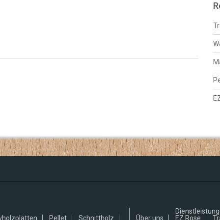
R
Tr
W
Ma
Pe
E
Dienstleistun
vholzplatten
Pellet
Schnittholz
Über uns
EZ Rose
Tr