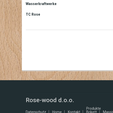
Wasserkraftwerke
TC Rose
Rose-wood d.o.o.
Produkte
Datenschutz
Home
Kontakt
Brikett
Massi