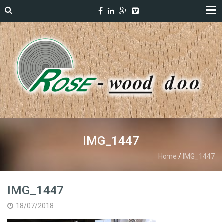
IMG_1447
Home
/
IMG_1447
IMG_1447
18/07/2018