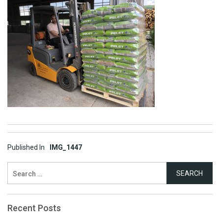
Post
Published In
IMG_1447
navigation
Search
for:
Recent Posts