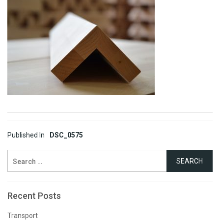
Post
Published In
DSC_0575
navigation
Search
for:
Recent Posts
Transport