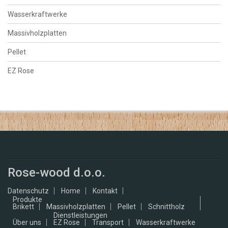
Wasserkraftwerke
Massivholzplatten
Pellet
EZ Rose
Rose-wood d.o.o.
Datenschutz
Home
Kontakt
Produkte
Brikett
Massivholzplatten
Pellet
Schnittholz
Dienstleistungen
Über uns
EZ Rose
Transport
Wasserkraftwerke