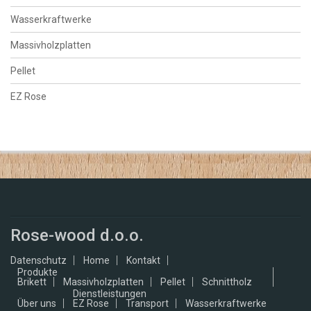
Wasserkraftwerke
Massivholzplatten
Pellet
EZ Rose
Rose-wood d.o.o.
Datenschutz
Home
Kontakt
Produkte
Brikett
Massivholzplatten
Pellet
Schnittholz
Dienstleistungen
Über uns
EZ Rose
Transport
Wasserkraftwerke