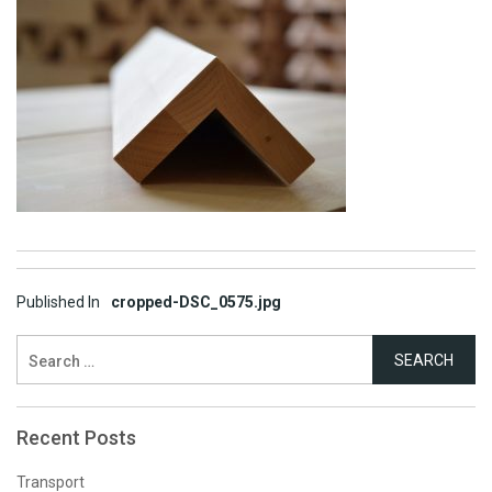
Post
Published In
cropped-DSC_0575.jpg
navigation
Search
for:
Recent Posts
Transport